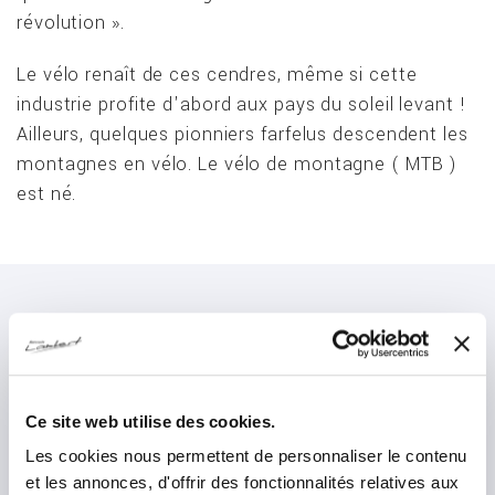
révolution ».
Le vélo renaît de ces cendres, même si cette
industrie profite d'abord aux pays du soleil levant !
Ailleurs, quelques pionniers farfelus descendent les
montagnes en vélo. Le vélo de montagne ( MTB )
est né.
Les années 80 et la renaissance du vélo
C'est dans cette mouvance, aux côtés de mon
Ce site web utilise des cookies.
père, que moi, Benoît j'ai grandi. J'ai connu la
Les cookies nous permettent de personnaliser le contenu
révolution du vélo des années 1980, l'innovation
et les annonces, d'offrir des fonctionnalités relatives aux