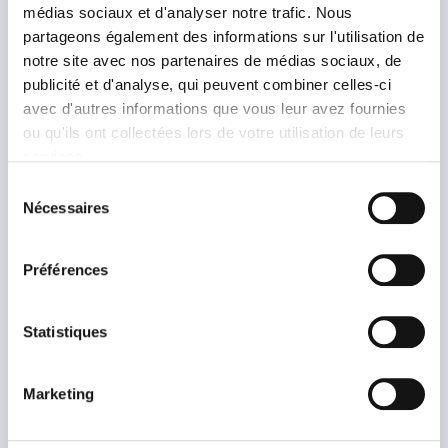
technologique, le développement croissant, le
médias sociaux et d'analyser notre trafic. Nous
design, le marketing.
partageons également des informations sur l'utilisation de
notre site avec nos partenaires de médias sociaux, de
Les nouvelles attentes et exigences de la clientèle.
publicité et d'analyse, qui peuvent combiner celles-ci
avec d'autres informations que vous leur avez fournies
Le vélo est devenu objet de loisir, un luxe nouveau
ou qu'ils ont collectées lors de votre utilisation de leurs
que l'on souhaite s'offrir.
services.
Sélection
Nécessaires
du
consentement
Préférences
Statistiques
Marketing